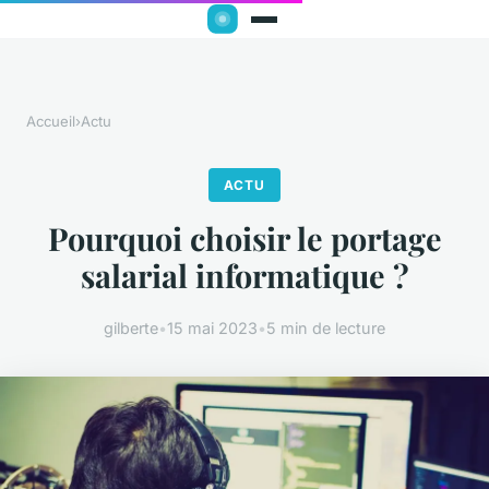
Accueil
›
Actu
ACTU
Pourquoi choisir le portage
salarial informatique ?
gilberte
•
15 mai 2023
•
5 min de lecture