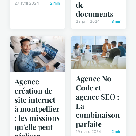
de
27 avril 2024
2 min
documents
28 juin 2024
3 min
Agence No
Agence
Code et
création de
agence SEO :
site internet
La
à montpellier
combinaison
: les missions
parfaite
qu'elle peut
19 mars 2024
2 min
réaliser