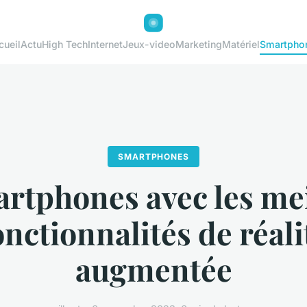
cueil
Actu
High Tech
Internet
Jeux-video
Marketing
Matériel
Smartpho
SMARTPHONES
rtphones avec les me
onctionnalités de réali
augmentée