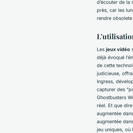
d’écouter de la
près, car les lun
rendre obsolete 
L’utilisati
Les
jeux vidéo
s
déjà évoqué l’
de cette technol
judicieuse, offr
Ingress, dévelo
capturer des "po
Ghostbusters Wo
réel. Et que dir
augmentée dans l
augmentée dans 
jeu uniques, où 