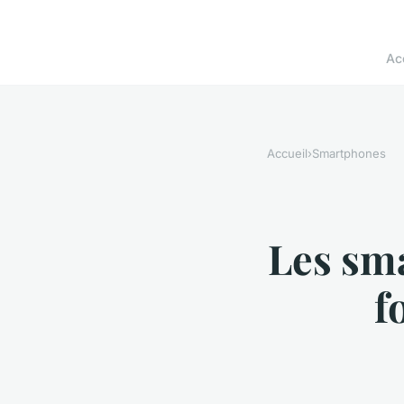
Ac
Accueil
›
Smartphones
Les sma
f