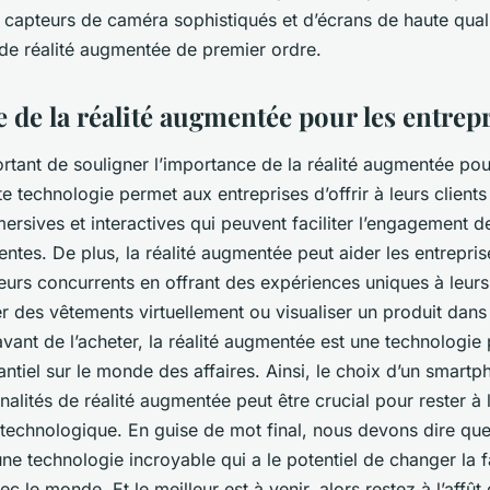
capteurs de caméra sophistiqués et d’écrans de haute qualit
de réalité augmentée de premier ordre.
 de la réalité augmentée pour les entrep
portant de souligner l’importance de la réalité augmentée pou
te technologie permet aux entreprises d’offrir à leurs clients
rsives et interactives qui peuvent faciliter l’engagement des
ntes. De plus, la réalité augmentée peut aider les entrepris
leurs concurrents en offrant des expériences uniques à leurs
r des vêtements virtuellement ou visualiser un produit dans
ant de l’acheter, la réalité augmentée est une technologie 
ntiel sur le monde des affaires. Ainsi, le choix d’un smart
alités de réalité augmentée peut être crucial pour rester à 
 technologique. En guise de mot final, nous devons dire que 
ne technologie incroyable qui a le potentiel de changer la 
ec le monde. Et le meilleur est à venir, alors restez à l’affût