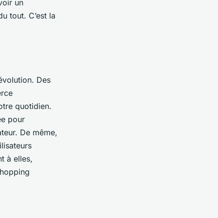
voir un
u tout. C’est la
évolution. Des
erce
otre quotidien.
tée pour
sateur. De même,
lisateurs
 à elles,
 shopping