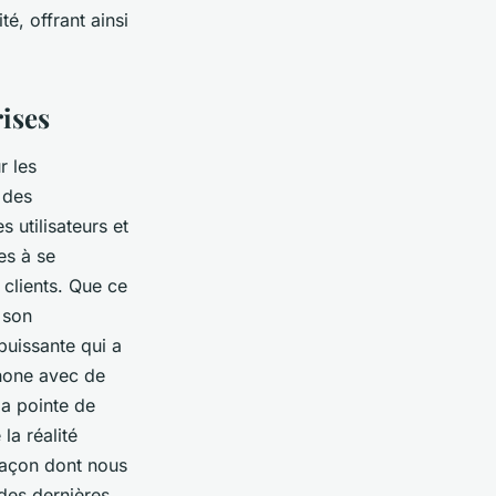
é, offrant ainsi
rises
r les
 des
 utilisateurs et
es à se
 clients. Que ce
 son
puissante qui a
phone avec de
la pointe de
la réalité
façon dont nous
 des dernières