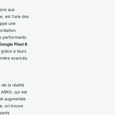
sons aux
, est l’une des
ppé une
création
us performants
Google Pixel 6
.
 grâce à leurs
caméra avancés.
de la réalité
ARKit, qui est
ité augmentée
e, on trouve
sants