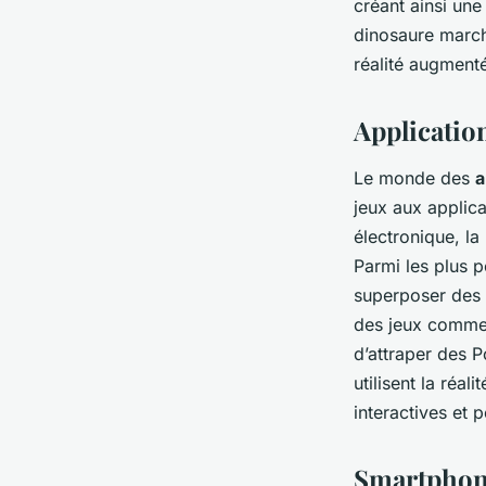
créant ainsi une
dinosaure march
réalité augment
Applicatio
Le monde des
a
jeux aux applic
électronique, la
Parmi les plus p
superposer des i
des jeux comm
d’attraper des P
utilisent la réa
interactives et 
Smartphone