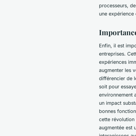
processeurs, de 
une expérience 
Importance
Enfin, il est im
entreprises. Cet
expériences imme
augmenter les ve
différencier de 
soit pour essaye
environnement av
un impact substa
bonnes fonctionn
cette révolution
augmentée est u
interagissons av