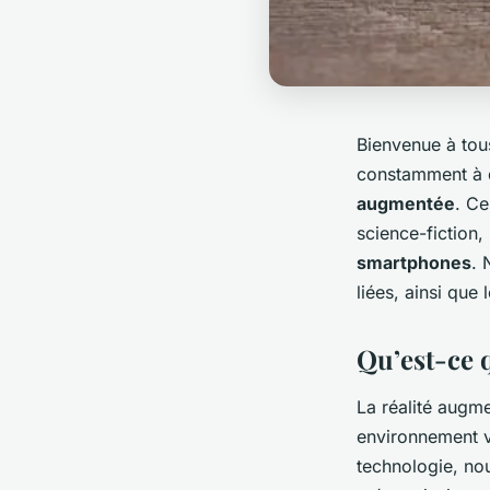
Bienvenue à to
constamment à d
augmentée
. Ce
science-fiction,
smartphones
. 
liées, ainsi que
Qu’est-ce 
La réalité augm
environnement vi
technologie, no