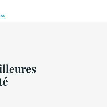
nes
illeures
té