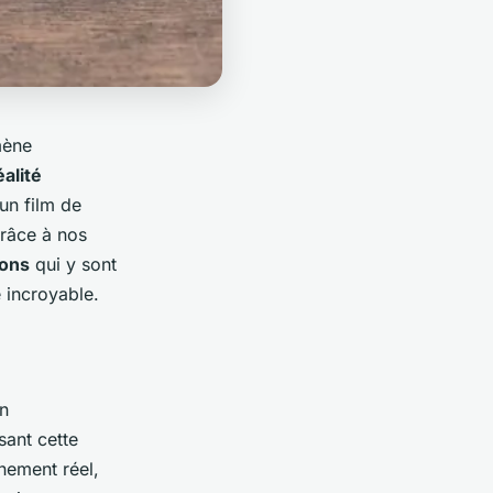
mène
éalité
un film de
grâce à nos
ions
qui y sont
e incroyable.
un
sant cette
nement réel,