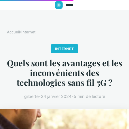
Accueil
›
Internet
INTERNET
Quels sont les avantages et les
inconvénients des
technologies sans fil 5G ?
gilberte
•
24 janvier 2024
•
5 min de lecture